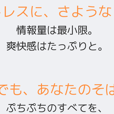
トレスに、さような
情報量は最小限。
爽快感はたっぷりと。
でも、あなたのそ
ぷちぷちのすべてを、